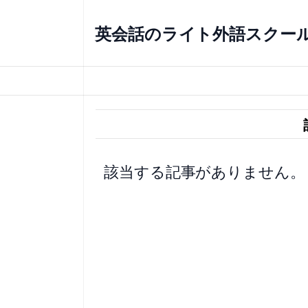
内
容
英会話のライト外語スクー
を
ス
キ
ッ
プ
該当する記事がありません。