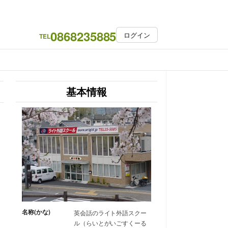
0868235885
ログイン
TEL
基本情報
名称(かな)
英会話のライト外語スクー
ル（らいとがいごすくーる