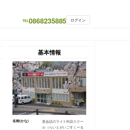
0868235885
ログイン
TEL
基本情報
名称(かな)
英会話のライト外語スクー
ル（らいとがいごすくーる