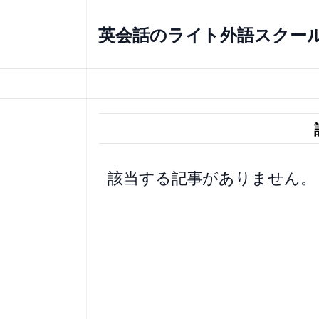
内
容
英会話のライト外語スクー
を
ス
キ
ッ
プ
該当する記事がありません。