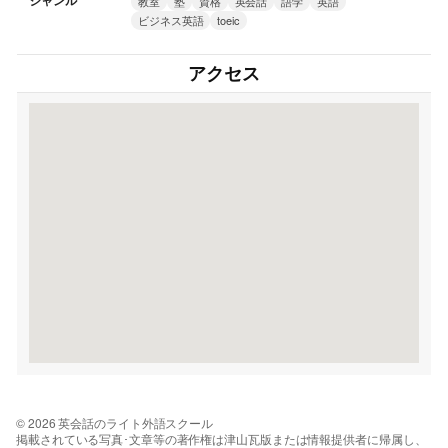
ジャンル
教室
塾
資格
英会話
語学
英語
ビジネス英語
toeic
アクセス
© 2026 英会話のライト外語スクール
掲載されている写真･文章等の著作権は津山瓦版または情報提供者に帰属し、