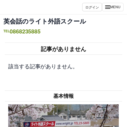
内
ログイン
MENU
容
を
英会話のライト外語スクール
ス
0868235885
キ
TEL
ッ
プ
記事がありません
該当する記事がありません。
基本情報