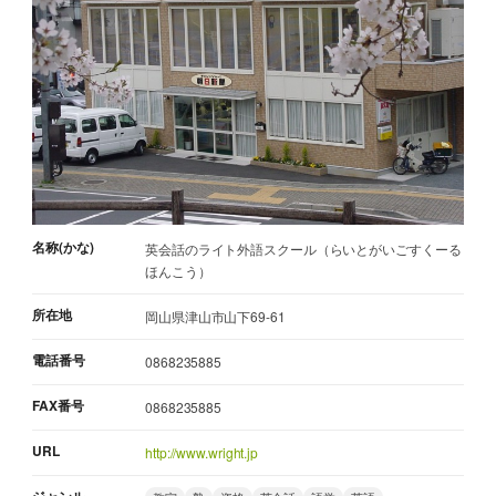
名称(かな)
英会話のライト外語スクール（らいとがいごすくーる
ほんこう）
所在地
岡山県津山市山下69-61
電話番号
0868235885
FAX番号
0868235885
URL
http://www.wright.jp