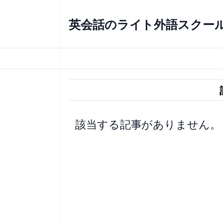
内
容
英会話のライト外語スクー
を
ス
キ
ッ
プ
該当する記事がありません。