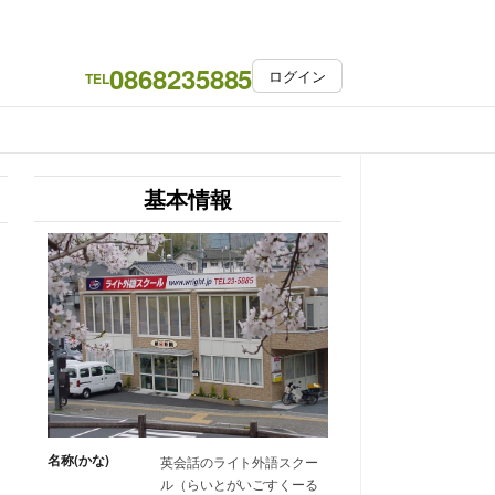
0868235885
ログイン
TEL
基本情報
名称(かな)
英会話のライト外語スクー
ル（らいとがいごすくーる