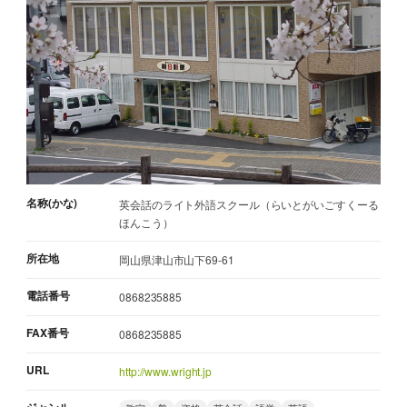
名称(かな)
英会話のライト外語スクール（らいとがいごすくーる
ほんこう）
所在地
岡山県津山市山下69-61
電話番号
0868235885
FAX番号
0868235885
URL
http://www.wright.jp