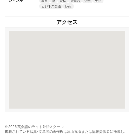
ジャンル
教室
塾
資格
英会話
語学
英語
ビジネス英語
toeic
アクセス
© 2026 英会話のライト外語スクール
掲載されている写真･文章等の著作権は津山瓦版または情報提供者に帰属し、