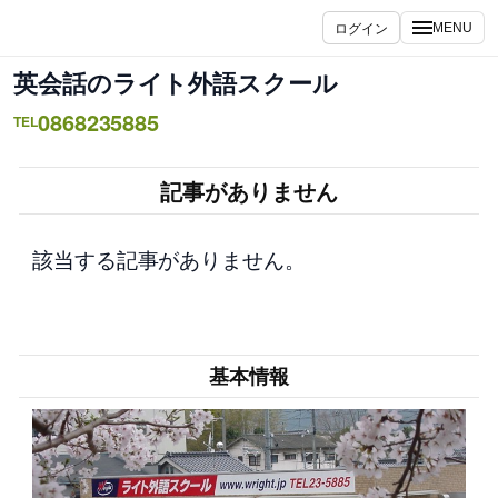
内
ログイン
MENU
容
を
英会話のライト外語スクール
ス
0868235885
キ
TEL
ッ
プ
記事がありません
該当する記事がありません。
基本情報