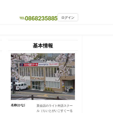
0868235885
ログイン
TEL
基本情報
名称(かな)
英会話のライト外語スクー
ル（らいとがいごすくーる