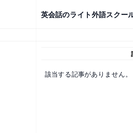
内
容
英会話のライト外語スクー
を
ス
キ
ッ
プ
該当する記事がありません。