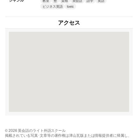
ジャンル
教室
塾
資格
英会話
語学
英語
ビジネス英語
toeic
アクセス
© 2026 英会話のライト外語スクール
掲載されている写真･文章等の著作権は津山瓦版または情報提供者に帰属し、