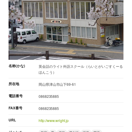
名称(かな)
英会話のライト外語スクール（らいとがいごすくーる
ほんこう）
所在地
岡山県津山市山下69-61
電話番号
0868235885
FAX番号
0868235885
URL
http://www.wright.jp