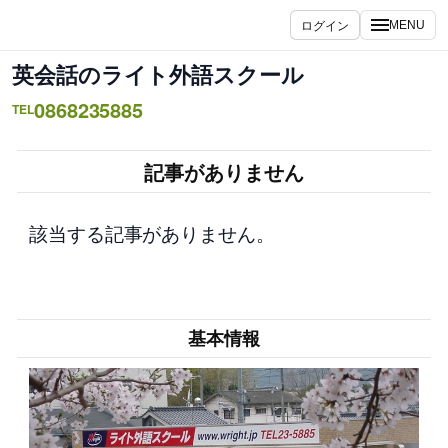
内
ログイン
MENU
容
を
英会話のライト外語スクール
ス
0868235885
キ
TEL
ッ
プ
記事がありません
該当する記事がありません。
基本情報