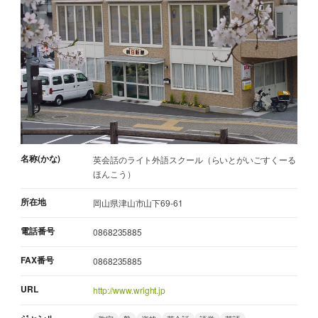
名称(かな)
英会話のライト外語スクール（らいとがいごすくーる
ほんこう）
所在地
岡山県津山市山下69-61
電話番号
0868235885
FAX番号
0868235885
URL
http://www.wright.jp