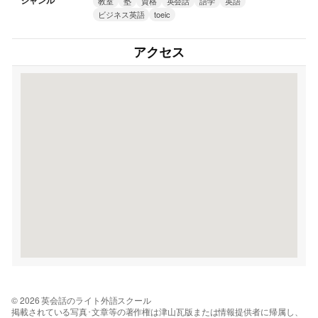
ジャンル
教室
塾
資格
英会話
語学
英語
ビジネス英語
toeic
アクセス
© 2026 英会話のライト外語スクール
掲載されている写真･文章等の著作権は津山瓦版または情報提供者に帰属し、