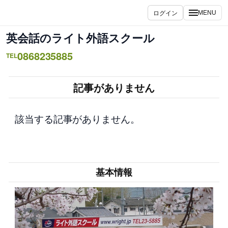
内
ログイン
MENU
容
を
英会話のライト外語スクール
ス
0868235885
キ
TEL
ッ
プ
記事がありません
該当する記事がありません。
基本情報