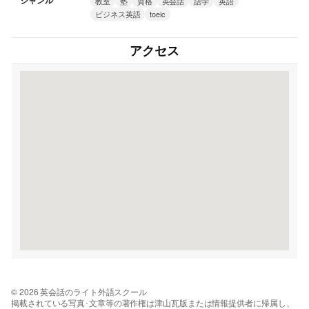
ジャンル
教室
塾
資格
英会話
語学
英語
ビジネス英語
toeic
アクセス
© 2026 英会話のライト外語スクール
掲載されている写真･文章等の著作権は津山瓦版または情報提供者に帰属し、