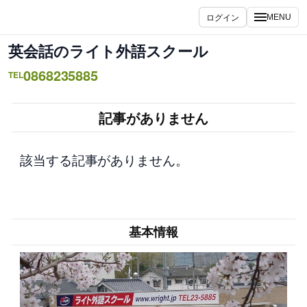
内
ログイン
MENU
容
を
英会話のライト外語スクール
ス
0868235885
キ
TEL
ッ
プ
記事がありません
該当する記事がありません。
基本情報