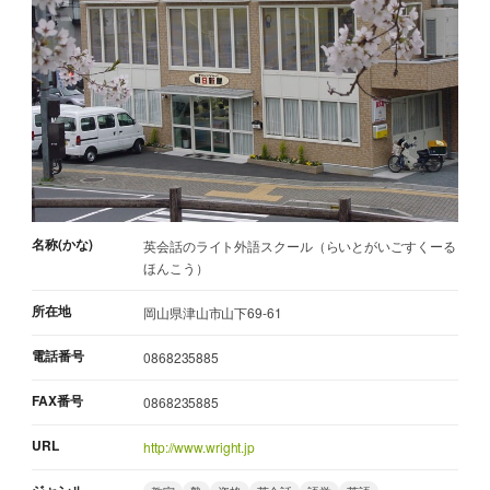
名称(かな)
英会話のライト外語スクール（らいとがいごすくーる
ほんこう）
所在地
岡山県津山市山下69-61
電話番号
0868235885
FAX番号
0868235885
URL
http://www.wright.jp