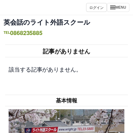
内
ログイン
MENU
容
を
英会話のライト外語スクール
ス
0868235885
キ
TEL
ッ
プ
記事がありません
該当する記事がありません。
基本情報