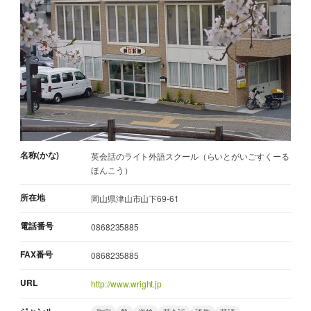
名称(かな)
英会話のライト外語スクール（らいとがいごすくーる
ほんこう）
所在地
岡山県津山市山下69-61
電話番号
0868235885
FAX番号
0868235885
URL
http://www.wright.jp