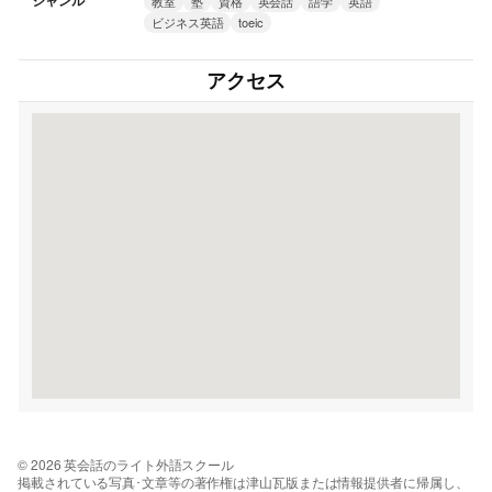
ジャンル
教室
塾
資格
英会話
語学
英語
ビジネス英語
toeic
アクセス
© 2026 英会話のライト外語スクール
掲載されている写真･文章等の著作権は津山瓦版または情報提供者に帰属し、