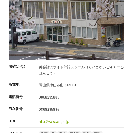
名称(かな)
英会話のライト外語スクール（らいとがいごすくーる
ほんこう）
所在地
岡山県津山市山下69-61
電話番号
0868235885
FAX番号
0868235885
URL
http://www.wright.jp