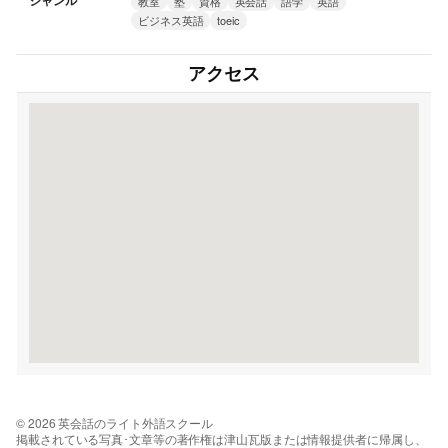
ジャンル
教室
塾
資格
英会話
語学
英語
ビジネス英語
toeic
アクセス
© 2026 英会話のライト外語スクール
掲載されている写真･文章等の著作権は津山瓦版または情報提供者に帰属し、