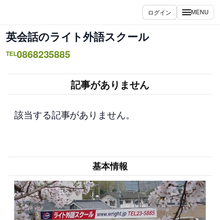
内
ログイン
MENU
容
を
英会話のライト外語スクール
ス
0868235885
キ
TEL
ッ
プ
記事がありません
該当する記事がありません。
基本情報