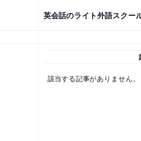
内
容
英会話のライト外語スクー
を
ス
キ
ッ
プ
該当する記事がありません。