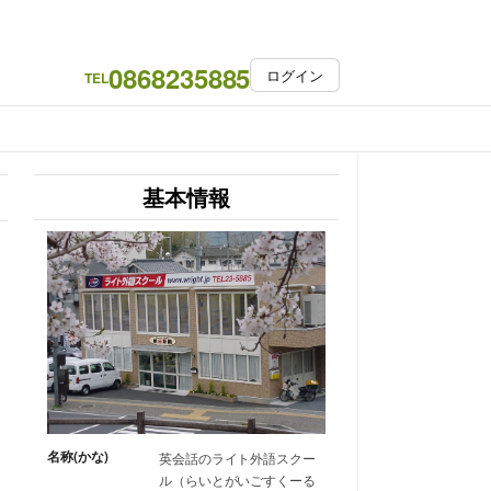
0868235885
ログイン
TEL
基本情報
名称(かな)
英会話のライト外語スクー
ル（らいとがいごすくーる