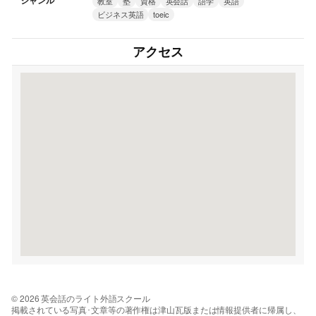
ジャンル
教室
塾
資格
英会話
語学
英語
ビジネス英語
toeic
アクセス
© 2026 英会話のライト外語スクール
掲載されている写真･文章等の著作権は津山瓦版または情報提供者に帰属し、