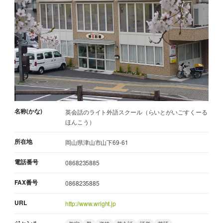
名称(かな)
英会話のライト外語スクール（らいとがいごすくーる
ほんこう）
所在地
岡山県津山市山下69-61
電話番号
0868235885
FAX番号
0868235885
URL
http://www.wright.jp