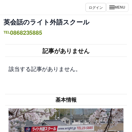
内
ログイン
MENU
容
を
英会話のライト外語スクール
ス
0868235885
キ
TEL
ッ
プ
記事がありません
該当する記事がありません。
基本情報