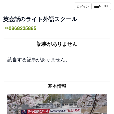
内
ログイン
MENU
容
を
英会話のライト外語スクール
ス
0868235885
キ
TEL
ッ
プ
記事がありません
該当する記事がありません。
基本情報