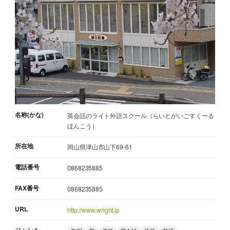
名称(かな)
英会話のライト外語スクール（らいとがいごすくーる
ほんこう）
所在地
岡山県津山市山下69-61
電話番号
0868235885
FAX番号
0868235885
URL
http://www.wright.jp