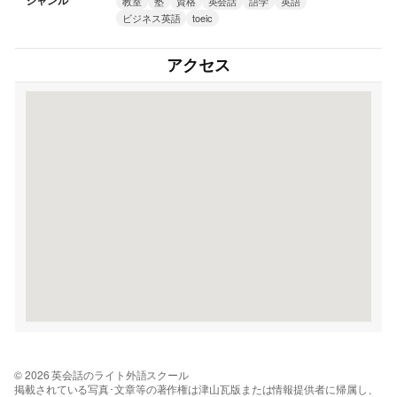
ジャンル
教室
塾
資格
英会話
語学
英語
ビジネス英語
toeic
アクセス
© 2026 英会話のライト外語スクール
掲載されている写真･文章等の著作権は津山瓦版または情報提供者に帰属し、