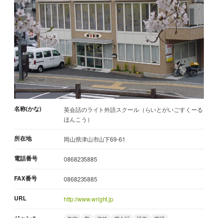
名称(かな)
英会話のライト外語スクール（らいとがいごすくーる
ほんこう）
所在地
岡山県津山市山下69-61
電話番号
0868235885
FAX番号
0868235885
URL
http://www.wright.jp