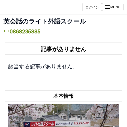
内
ログイン
MENU
容
を
英会話のライト外語スクール
ス
0868235885
キ
TEL
ッ
プ
記事がありません
該当する記事がありません。
基本情報