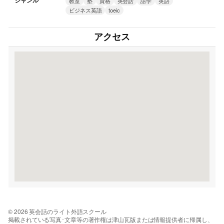
ジャンル
教室
塾
資格
英会話
語学
英語
ビジネス英語
toeic
アクセス
© 2026 英会話のライト外語スクール
掲載されている写真･文章等の著作権は津山瓦版または情報提供者に帰属し、