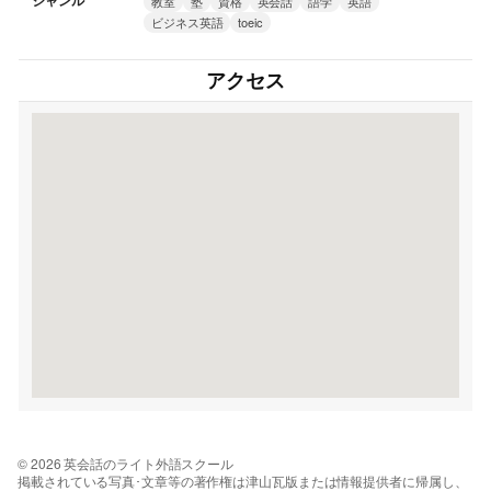
ジャンル
教室
塾
資格
英会話
語学
英語
ビジネス英語
toeic
アクセス
© 2026 英会話のライト外語スクール
掲載されている写真･文章等の著作権は津山瓦版または情報提供者に帰属し、