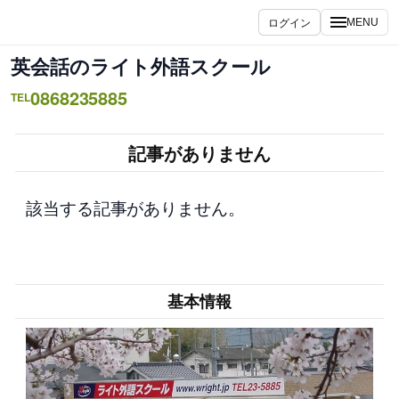
内
ログイン
MENU
容
を
英会話のライト外語スクール
ス
0868235885
キ
TEL
ッ
プ
記事がありません
該当する記事がありません。
基本情報