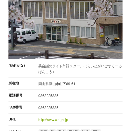
名称(かな)
英会話のライト外語スクール（らいとがいごすくーる
ほんこう）
所在地
岡山県津山市山下69-61
電話番号
0868235885
FAX番号
0868235885
URL
http://www.wright.jp