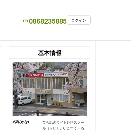
0868235885
ログイン
TEL
基本情報
名称(かな)
英会話のライト外語スクー
ル（らいとがいごすくーる