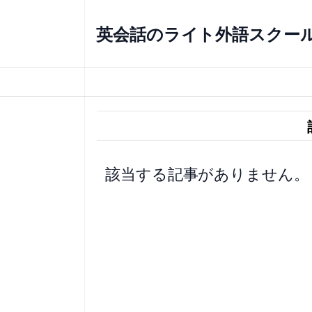
内
容
英会話のライト外語スクー
を
ス
キ
ッ
プ
該当する記事がありません。